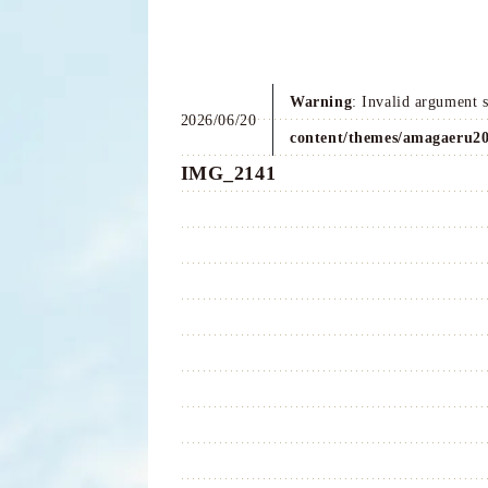
Warning
: Invalid argument 
2026/06/20
content/themes/amagaeru20
IMG_2141