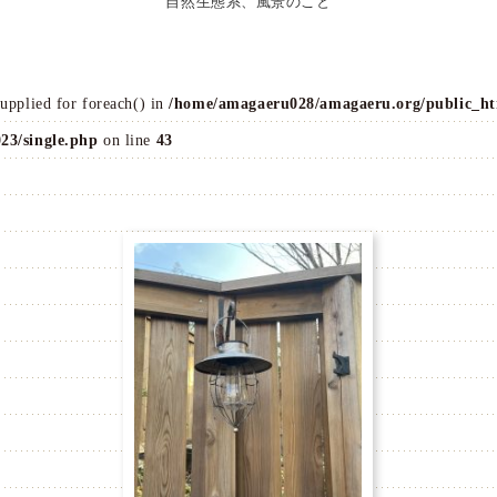
自然生態系、風景のこと
supplied for foreach() in
/home/amagaeru028/amagaeru.org/public_ht
23/single.php
on line
43