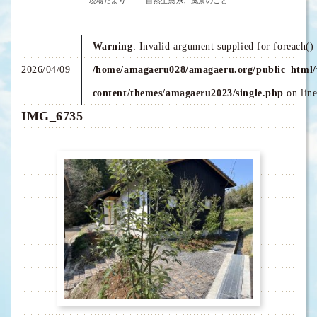
現場だより
自然生態系、風景のこと
Warning
: Invalid argument supplied for foreach() 
2026/04/09
/home/amagaeru028/amagaeru.org/public_html/
content/themes/amagaeru2023/single.php
on lin
IMG_6735