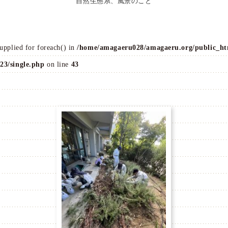
自然生態系、風景のこと
supplied for foreach() in
/home/amagaeru028/amagaeru.org/public_ht
23/single.php
on line
43