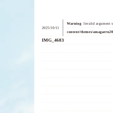
Warning
: Invalid argument 
2025/10/11
content/themes/amagaeru20
IMG_4683