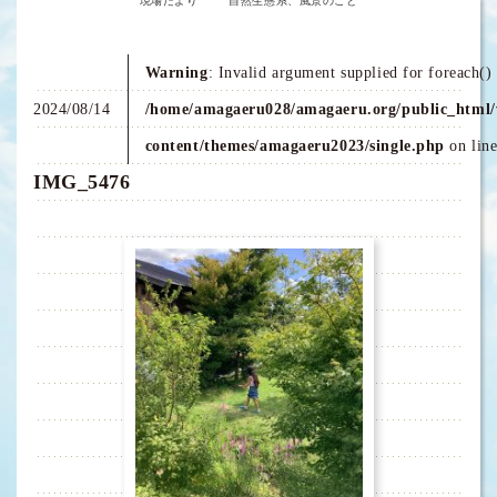
現場だより
自然生態系、風景のこと
Warning
: Invalid argument supplied for foreach() 
2024/08/14
/home/amagaeru028/amagaeru.org/public_html/
content/themes/amagaeru2023/single.php
on lin
IMG_5476