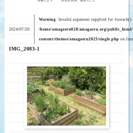
現場だより
自然生態系、風景のこと
Warning
: Invalid argument supplied for foreach() 
2024/07/20
/home/amagaeru028/amagaeru.org/public_html/
content/themes/amagaeru2023/single.php
on lin
IMG_2083-1