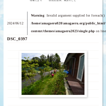
現場だより
自然生態系、風景のこと
Warning
: Invalid argument supplied for foreach() 
2024/06/12
/home/amagaeru028/amagaeru.org/public_html/
content/themes/amagaeru2023/single.php
on lin
DSC_0397