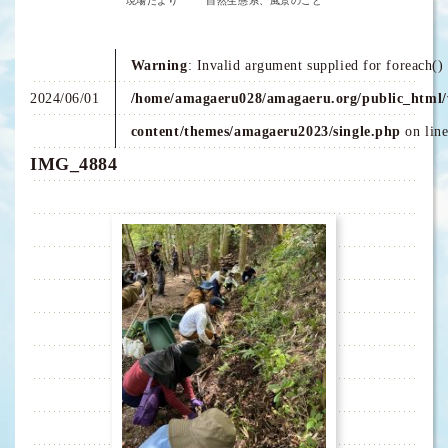
現場だより
自然生態系、風景のこと
Warning
: Invalid argument supplied for foreach() 
2024/06/01
/home/amagaeru028/amagaeru.org/public_html/
content/themes/amagaeru2023/single.php
on lin
IMG_4884