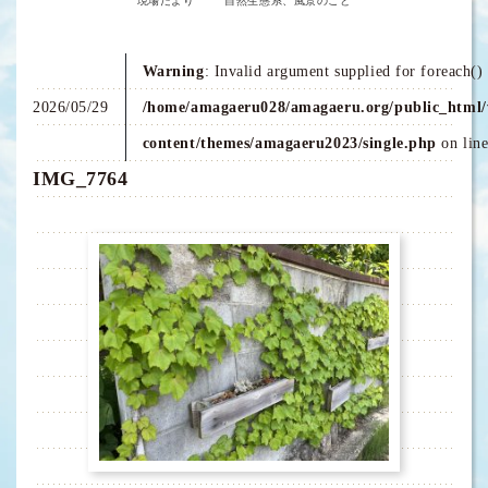
現場だより
自然生態系、風景のこと
Warning
: Invalid argument supplied for foreach() 
2026/05/29
/home/amagaeru028/amagaeru.org/public_html/
content/themes/amagaeru2023/single.php
on lin
IMG_7764