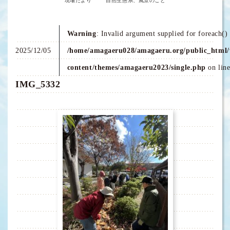
現場だより
自然生態系、風景のこと
Warning
: Invalid argument supplied for foreach() 
2025/12/05
/home/amagaeru028/amagaeru.org/public_html/
content/themes/amagaeru2023/single.php
on lin
IMG_5332