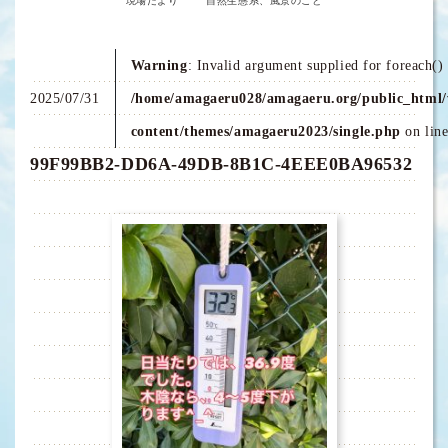
現場だより
自然生態系、風景のこと
Warning
: Invalid argument supplied for foreach() 
2025/07/31
/home/amagaeru028/amagaeru.org/public_html/
content/themes/amagaeru2023/single.php
on lin
99F99BB2-DD6A-49DB-8B1C-4EEE0BA96532