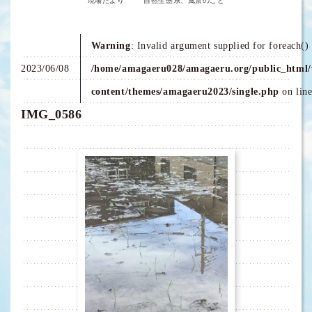
現場だより
自然生態系、風景のこと
Warning
: Invalid argument supplied for foreach() 
2023/06/08
/home/amagaeru028/amagaeru.org/public_html/
content/themes/amagaeru2023/single.php
on lin
IMG_0586