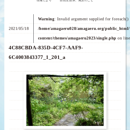
現場だより
自然生態系、風景のこと
Warning
: Invalid argument supplied for foreach() 
2021/05/18
/home/amagaeru028/amagaeru.org/public_html/
content/themes/amagaeru2023/single.php
on lin
4C88CBDA-835D-4CF7-AAF9-
6C4003843377_1_201_a