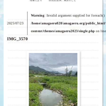
現場だより
自然生態系、風景のこと
Warning
: Invalid argument supplied for foreach() 
2025/07/23
/home/amagaeru028/amagaeru.org/public_html/
content/themes/amagaeru2023/single.php
on lin
IMG_3570